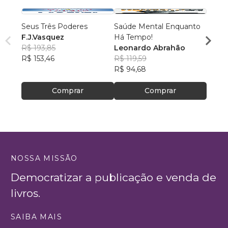
Seus Três Poderes
Saúde Mental Enquanto
Dor, F
F.J.Vasquez
Há Tempo!
Cleit
R$ 193,85
Leonardo Abrahão
R$ 54
R$ 153,46
R$ 119,59
R$ 42
R$ 94,68
Comprar
Comprar
NOSSA MISSÃO
Democratizar a publicação e venda de
livros.
SAIBA MAIS