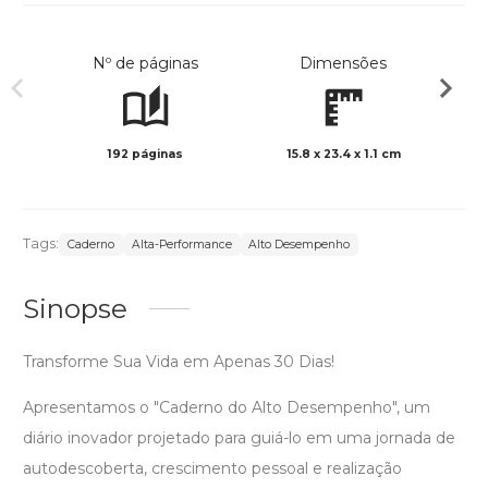
Nº de páginas
Dimensões
192 páginas
15.8 x 23.4 x 1.1 cm
Preto 
Tags:
Caderno
Alta-Performance
Alto Desempenho
Sinopse
Transforme Sua Vida em Apenas 30 Dias!
Apresentamos o "Caderno do Alto Desempenho", um
diário inovador projetado para guiá-lo em uma jornada de
autodescoberta, crescimento pessoal e realização