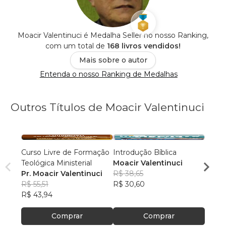
Moacir Valentinuci é Medalha Seller no nosso Ranking,
com um total de
168 livros vendidos!
Mais sobre o autor
Entenda o nosso Ranking de Medalhas
Outros Títulos de Moacir Valentinuci
Curso Livre de Formação
Introdução Bíblica
Penta
Teológica Ministerial
Moacir Valentinuci
Moaci
Pr. Moacir Valentinuci
R$ 38,65
R$ 38
R$ 55,51
R$ 30,60
R$ 30
R$ 43,94
Comprar
Comprar