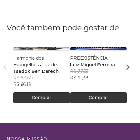
Você também pode gostar de
Harmonia dos
PREEXISTÊNCIA
A Div
Evangelhos à luz de
Luiz Miguel Ferreira
Vista 
manuscritos aramaicos e
Tsadok Ben Derech
R$ 77,53
Rafa
da cultura judaica
R$ 83,60
R$ 61,38
R$ 48
R$ 66,18
R$ 38
Comprar
Comprar
NOSSA MISSÃO