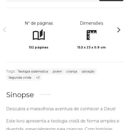
Nº de páginas
Dimensões
152 páginas
15.5 x 23 x 0.9 cm
Preto 
Tags:
Teologia sistematica
jovem
criança
salvação
Segunda vinda
+3
Sinopse
Descubra a maravilhosa aventura de conhecer a Deus!
Este livro apresenta a teologia cristã de forma simples e
divertida, especialmente para crianças. Com histórias