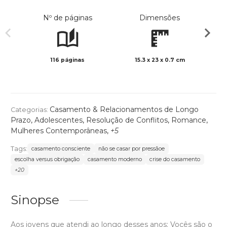
Nº de páginas
Dimensões
116 páginas
15.3 x 23 x 0.7 cm
Preto 
Casamento & Relacionamentos de Longo
Categorias:
Prazo
,
Adolescentes
,
Resolução de Conflitos
,
Romance
,
Mulheres Contemporâneas
,
+5
Tags:
casamento consciente
não se casar por pressãoe
escolha versus obrigação
casamento moderno
crise do casamento
+20
Sinopse
Aos jovens que atendi ao longo desses anos: Vocês são o