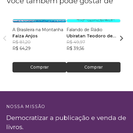
Você também pode gostar de
A Brasileira na Montanha
Falando de Rádio
Como 
Faiza Anjos
Ubiratan Teodoro de
sofri
R$ 81,20
Souza
R$ 49,97
Escrit
Rosan
R$ 64,29
R$ 39,56
Feito
R$ 46
R$ 37
Comprar
Comprar
NOSSA MISSÃO
Democratizar a publicação e venda de
livros.