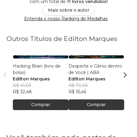
com um total de
11 livros vendidos!
Mais sobre o autor
Entenda o nosso Ranking de Medalhas
Outros Títulos de Edilton Marques
Hacking Brain (livro de
Desperte o Gênio dentro
PLAN
bolso)
de Você | ABA
Edilt
Edilton Marques
Edilton Marques
R$ 44
R$ 41,03
R$ 70,05
R$ 35
R$ 32,48
R$ 55,46
Comprar
Comprar