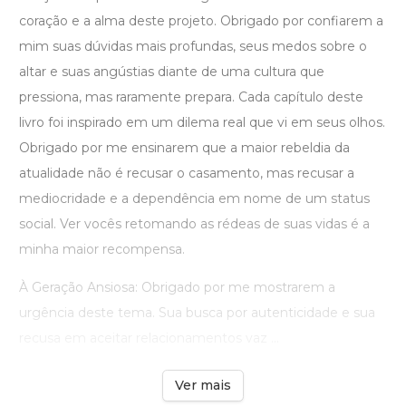
coração e a alma deste projeto. Obrigado por confiarem a
mim suas dúvidas mais profundas, seus medos sobre o
altar e suas angústias diante de uma cultura que
pressiona, mas raramente prepara. Cada capítulo deste
livro foi inspirado em um dilema real que vi em seus olhos.
Obrigado por me ensinarem que a maior rebeldia da
atualidade não é recusar o casamento, mas recusar a
mediocridade e a dependência em nome de um status
social. Ver vocês retomando as rédeas de suas vidas é a
minha maior recompensa.
À Geração Ansiosa: Obrigado por me mostrarem a
urgência deste tema. Sua busca por autenticidade e sua
recusa em aceitar relacionamentos vaz ...
Ver mais