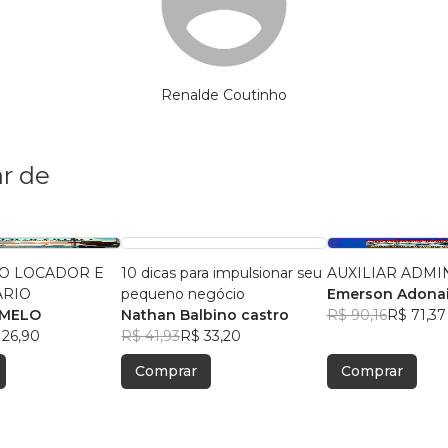
Renalde Coutinho
r de
O LOCADOR E
10 dicas para impulsionar seu
AUXILIAR ADMI
ÁRIO
pequeno negócio
Emerson Adonai
 MELO
Nathan Balbino castro
Gama
R$ 90,16
R$ 71,37
 26,90
R$ 41,93
R$ 33,20
Comprar
Comprar