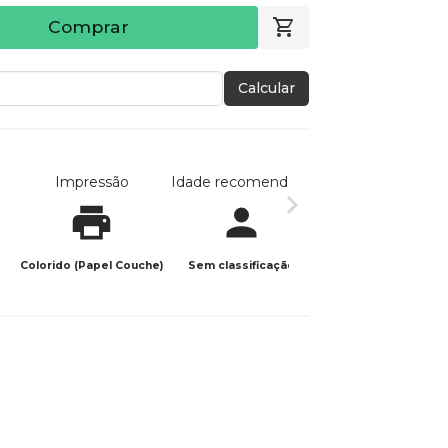
Comprar
Calcular
Impressão
Idade recomendada
Data de publicaç
Colorido (Papel Couche)
Sem classificação
17/02/2026