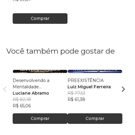
Comprar
Você também pode gostar de
Desenvolvendo a
PREEXISTÊNCIA
Criad
Mentalidade
Luiz Miguel Ferreira
Zelm
Empreendedora
Luciane Abramo
R$ 77,53
R$ 61
R$ 82,18
R$ 61,38
R$ 49
R$ 65,06
Comprar
Comprar