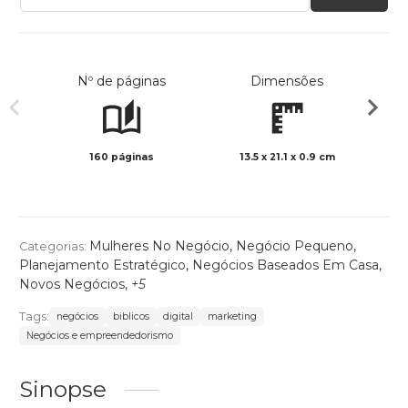
Nº de páginas
Dimensões
160 páginas
13.5 x 21.1 x 0.9 cm
Preto 
Mulheres No Negócio
,
Negócio Pequeno
,
Categorias:
Planejamento Estratégico
,
Negócios Baseados Em Casa
,
Novos Negócios
,
+5
Tags:
negócios
biblicos
digital
marketing
Negócios e empreendedorismo
Sinopse