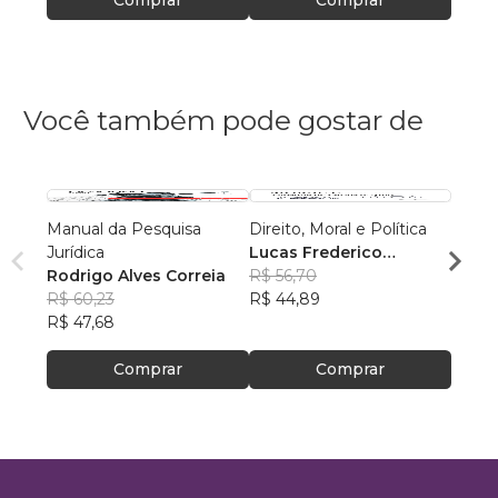
Comprar
Comprar
Você também pode gostar de
Manual da Pesquisa
Direito, Moral e Política
Estad
Jurídica
Lucas Frederico
Incons
Rodrigo Alves Correia
Rodrigues Seemund
R$ 56,70
Elain
R$ 60,23
R$ 44,89
Dias
R$ 60
R$ 47,68
R$ 47
Comprar
Comprar