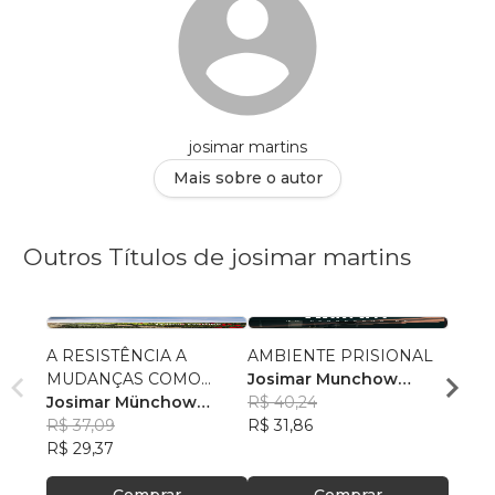
josimar martins
Mais sobre o autor
Outros Títulos de josimar martins
A RESISTÊNCIA A
AMBIENTE PRISIONAL
Siste
MUDANÇAS COMO
Josimar Munchow
Josi
FATOR RESTRITIVO AO
Josimar Münchow
Martins
R$ 40,24
Marti
R$ 42
DESENVOLVIMENTO
Martins
R$ 37,09
R$ 31,86
R$ 33
ORGANIZACIONAL
R$ 29,37