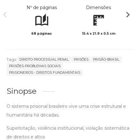
Nº de páginas
Dimensões
68 páginas
15.4 x 21.9 x 0.5 cm
Preto 
Tags:
DIREITO PROCESSUAL PENAL
PRISÕES
PRISÃO-BRASIL
PRISÕES-PROBLEMAS SOCIAIS
PRISIONEIROS - DIREITOS FUNDAMENTAIS
Sinopse
O sistema prisional brasileiro vive uma crise estrutural e
humanitária há décadas.
Superlotação, violência institucional, violação sistemática
de direitos e altos