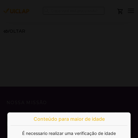
VOLTAR
NOSSA MISSÃO
Democratizar a publicação e venda de
Conteúdo para maior de idade
livros.
É necessario realizar uma verificação de idade
SAIBA MAIS