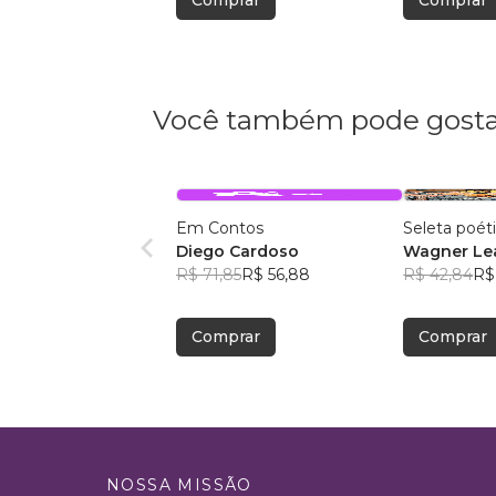
Comprar
Comprar
Você também pode gosta
Em Contos
Seleta poét
Diego Cardoso
Wagner Lea
R$ 71,85
R$ 56,88
R$ 42,84
R$
Comprar
Comprar
NOSSA MISSÃO