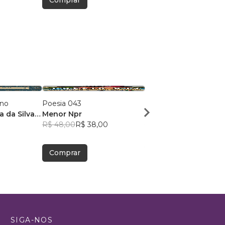
Comprar
Comprar
ano
Poesia 043
Dose Poética de Mun
a da Silva
Menor Npr
Victor Sousa Silva
R$ 48,00
R$ 38,00
R$ 49,41
R$ 39,12
Comprar
Comprar
SIGA-NOS