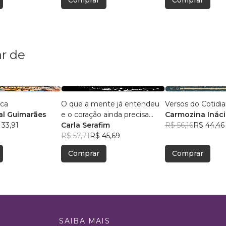
Comprar
Comprar
r de
ica
O que a mente já entendeu
Versos do Cotidi
l Guimarães
e o coração ainda precisa
Carmozina Ináci
 33,91
aceitar
Carla Serafim
Rodrigues
R$ 56,16
R$ 44,46
R$ 57,71
R$ 45,69
Comprar
Comprar
SAIBA MAIS