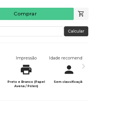
Comprar
Calcular
Impressão
Idade recomendada
Data de publicaç
Preto e Branco (Papel
Sem classificação
16/02/2026
Avena / Pólen)