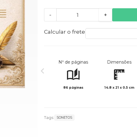
-
+
Calcular o frete
Nº de páginas
Dimensões
86 páginas
14.8 x 21 x 0.5 cm
Tags:
SONETOS