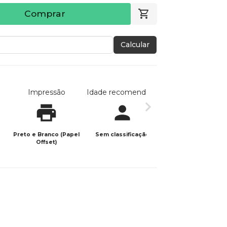
Comprar
Calcular
Impressão
Idade recomendada
Data de publicaç
Preto e Branco (Papel
Sem classificação
16/02/2026
Offset)