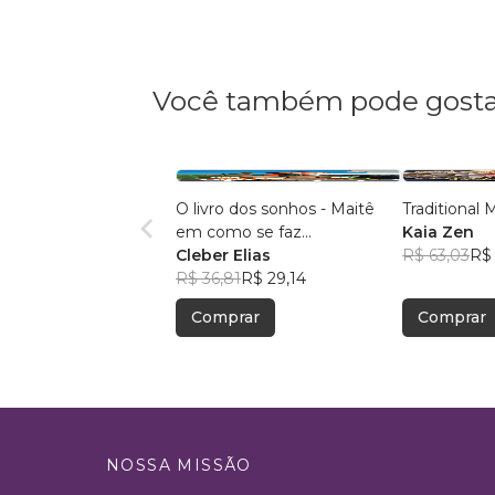
Você também pode gosta
O livro dos sonhos - Maitê
Traditional
em como se faz...
Kaia Zen
Cleber Elias
R$ 63,03
R$
R$ 36,81
R$ 29,14
Comprar
Comprar
NOSSA MISSÃO