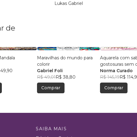
Lukas Gabriel
r de
 Mandala
Maravilhas do mundo para
Aquarela com sab
colorir
gostosuras sem 
 49,90
Gabriel Foli
esboço
Norma Curado
R$ 49,01
R$ 38,80
R$ 145,19
R$ 114,
Comprar
Comprar
SAIBA MAIS