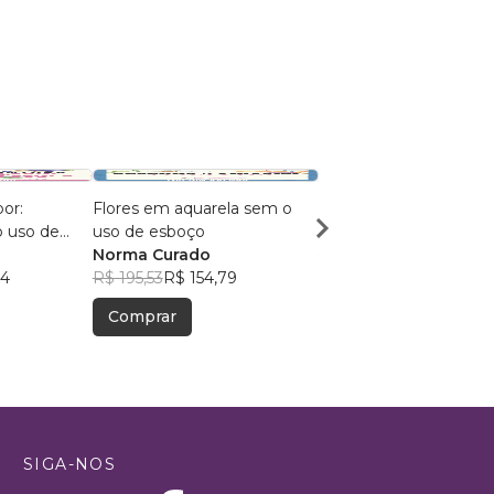
or:
Flores em aquarela sem o
As aventuras da Sereia
o uso de
uso de esboço
Evelyn da Silva Pereir
Norma Curado
Scalet
R$ 75,81
R$ 60,01
94
R$ 195,53
R$ 154,79
Comprar
Comprar
SIGA-NOS