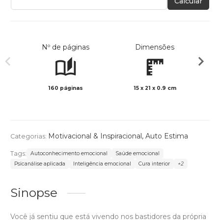
Calcular
Nº de páginas
Dimensões
160 páginas
15 x 21 x 0.9 cm
Preto 
Motivacional & Inspiracional
,
Auto Estima
Categorias:
Tags:
Autoconhecimento emocional
Saúde emocional
Psicanálise aplicada
Inteligência emocional
Cura interior
+2
Sinopse
Você já sentiu que está vivendo nos bastidores da própria