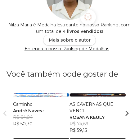
Nilza Maria é Medalha Estreante no nosso Ranking, com
um total de
4 livros vendidos!
Mais sobre o autor
Entenda o nosso Ranking de Medalhas
Você também pode gostar de
Caminho
AS CAVERNAS QUE
Queri
André Naves.:
VENCI
Chris
R$ 64,04
ROSANA KEULY
R$ 51
R$ 50,70
R$ 74,69
R$ 40
R$ 59,13