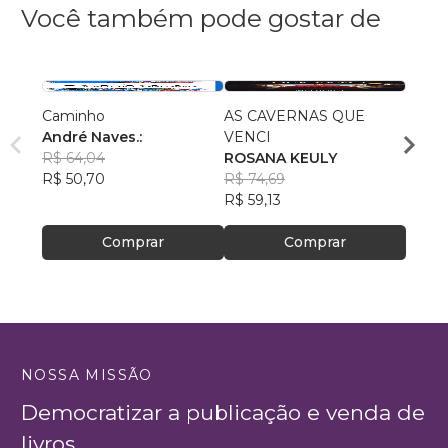
Você também pode gostar de
Caminho
AS CAVERNAS QUE
Queri
André Naves.:
VENCI
Chris
R$ 64,04
ROSANA KEULY
R$ 51
R$ 50,70
R$ 74,69
R$ 40
R$ 59,13
Comprar
Comprar
NOSSA MISSÃO
Democratizar a publicação e venda de
livros.