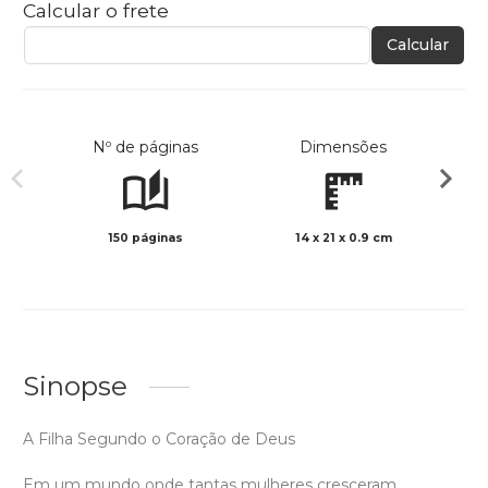
Calcular o frete
Calcular
Nº de páginas
Dimensões
150 páginas
14 x 21 x 0.9 cm
Preto 
Sinopse
A Filha Segundo o Coração de Deus
Em um mundo onde tantas mulheres cresceram