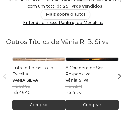
Vânia R. B. Silva é Medalha Ascensão no nosso Ranking,
com um total de
25 livros vendidos!
Mais sobre o autor
Entenda o nosso Ranking de Medalhas
Outros Títulos de Vânia R. B. Silva
Entre o Encanto e a
A Coragem de Ser
Carre
Escolha
Responsável
Que 
VANIA SILVA
Vânia Silva
Vânia
R$ 58,60
R$ 52,71
R$ 66,
R$ 46,40
R$ 41,73
R$ 52
Comprar
Comprar