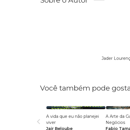
Sobre o Autor
Jader Louren
Você também pode gosta
A vida que eu não planejei
A Arte da G
viver
Negócios
Jair Beloube
Fabio Tam