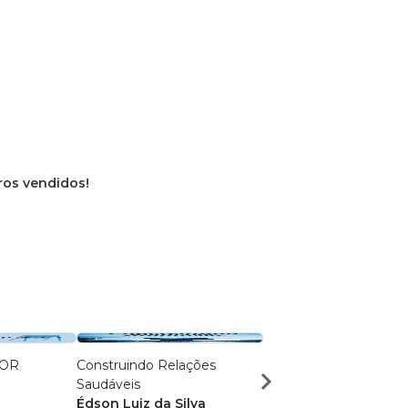
vros vendidos!
IOR
Construindo Relações
TUDO DOMINADO: 7
Saudáveis
Princípios para o Suce
Édson Luiz da Silva
Raul Fernando Figuei