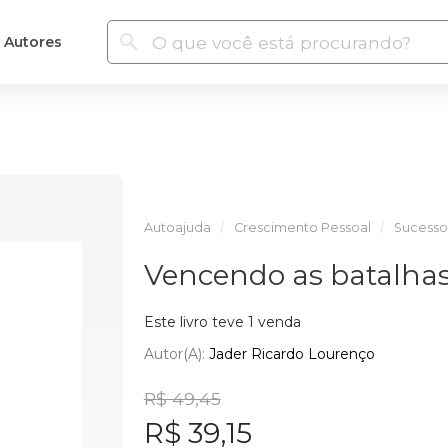
Autores
Autoajuda
Crescimento Pessoal
Sucesso
Vencendo as batalhas
Este livro teve 1 venda
Autor(a):
Jader Ricardo Lourenço
R$ 49,45
R$ 39,15