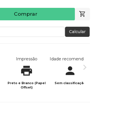
Comprar
Calcular
Impressão
Idade recomendada
Data de publicaç
Preto e Branco (Papel
Sem classificação
15/02/2026
Offset)