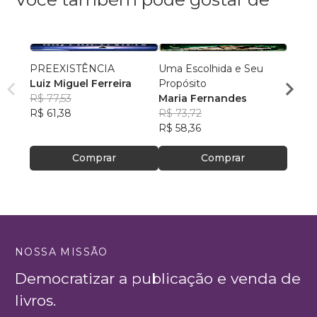
PREEXISTÊNCIA
Uma Escolhida e Seu
Criad
Luiz Miguel Ferreira
Propósito
Zelm
R$ 77,53
Maria Fernandes
R$ 61
R$ 61,38
R$ 73,72
R$ 49
R$ 58,36
Comprar
Comprar
NOSSA MISSÃO
Democratizar a publicação e venda de
livros.