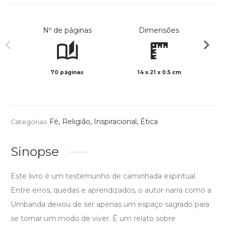
Nº de páginas
Dimensões
70 páginas
14 x 21 x 0.5 cm
Preto 
Fé
,
Religião
,
Inspiracional
,
Ética
Categorias:
Sinopse
Este livro é um testemunho de caminhada espiritual.
Entre erros, quedas e aprendizados, o autor narra como a
Umbanda deixou de ser apenas um espaço sagrado para
se tornar um modo de viver. É um relato sobre