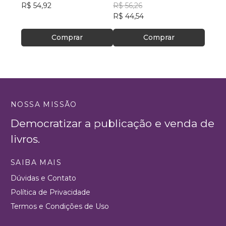
R$ 54,92
R$ 56,26
R$ 47
R$ 44,54
Comprar
Comprar
NOSSA MISSÃO
Democratizar a publicação e venda de
livros.
SAIBA MAIS
Dúvidas e Contato
Política de Privacidade
Termos e Condições de Uso