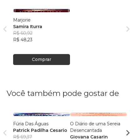
Marjorie
Samira Iturra
R$ 60,92
R$ 48,23
Comprar
Você também pode gostar de
Fúria Das Águas
O Diário de uma Sereia
A Amp
Patrick Padilha Cesario
Desencantada
Rafan
R$ 69,37
Giovana Casarin
R$ 59