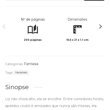
Nº de páginas
Dimensões
200 páginas
15.5 x 21 x 1.1 cm
Preto 
Fantasia
Categorias:
Tags:
Hanahaki
Sinopse
Liz não chora alto, ela se encolhe. Entre corredores hostis,
apelidos cruéis e amizades que nunca são inteiras, ela