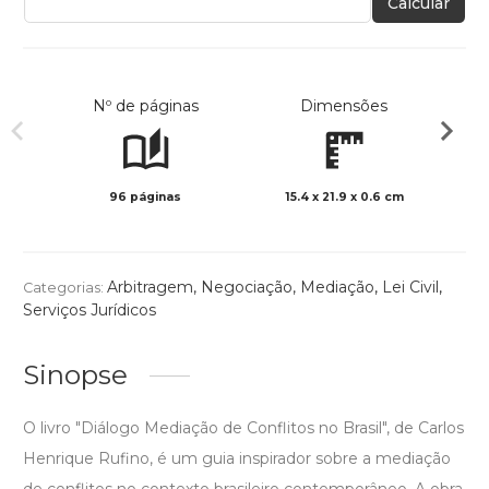
Calcular
Nº de páginas
Dimensões
96 páginas
15.4 x 21.9 x 0.6 cm
Col
Arbitragem, Negociação, Mediação
,
Lei Civil
,
Categorias:
Serviços Jurídicos
Sinopse
O livro "Diálogo Mediação de Conflitos no Brasil", de Carlos
Henrique Rufino, é um guia inspirador sobre a mediação