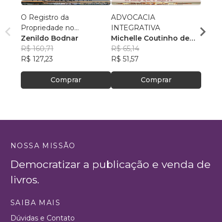
O Registro da
ADVOCACIA
No Ca
Propriedade no
INTEGRATIVA
Escol
Maranhão: Teoria e Prática
Zenildo Bodnar
Michelle Coutinho de
José 
R$ 160,71
Azevedo Carvalho
R$ 65,14
R$ 72
R$ 127,23
R$ 51,57
R$ 57
Comprar
Comprar
NOSSA MISSÃO
Democratizar a publicação e venda de
livros.
SAIBA MAIS
Dúvidas e Contato