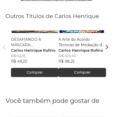
Outros Títulos de Carlos Henrique
DESAFIANDO A
A Arte do Acordo -
Entre
MÁSCARA:
Técnicas de Mediação de
Carlo
MASCULINIDADE
Carlos Henrique Rufino
Conflitos
Carlos Henrique Rufino
R$ 13
SAUDAVEL
R$ 62,15
R$ 124,10
R$ 10
R$ 49,20
R$ 98,25
Comprar
Comprar
Você também pode gostar de