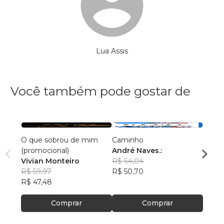
Lua Assis
Você também pode gostar de
O que sobrou de mim
Caminho
AS C
(promocional)
André Naves.:
VENC
Vivian Monteiro
R$ 64,04
ROSA
R$ 59,97
R$ 50,70
R$ 74
R$ 47,48
R$ 59
Comprar
Comprar