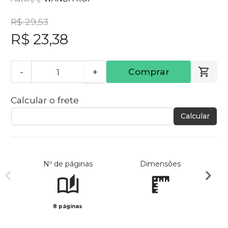
R$ 29,53
R$ 23,38
-
+
Comprar
Calcular o frete
Calcular
Nº de páginas
Dimensões
8 páginas
Col