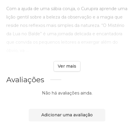
Com a ajuda de uma sábia coruja, o Curupira aprende uma
lição gentil sobre a beleza da observação e a magia que
reside nos reflexos mais simples da natureza. “O Mistério
da Lua no Balde” é uma jornada delicada e encantadora
que convida os pequenos leitores a enxergar além do
óbvio, va ...
Ver mais
Avaliações
Não há avaliações ainda.
Adicionar uma avaliação