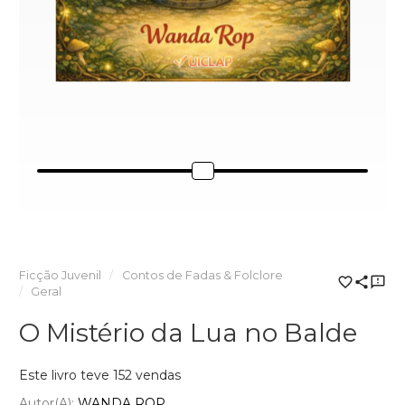
Ficção Juvenil
Contos de Fadas & Folclore
Geral
O Mistério da Lua no Balde
Este livro teve 152 vendas
Autor(a):
WANDA ROP