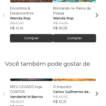
Encontros &
Brincando no Reino da
SUTI
Desencontros
Poesia
VERS
Wanda Rop
Wanda Rop
DOÇU
Wand
R$ 51,99
R$ 114,35
R$ 44
R$ 41,16
R$ 90,53
R$ 35
Comprar
Comprar
Você também pode gostar de
MEU LEGADO hoje
O impostor
Rio, C
CONTOS
Carlos Guilherme de
Matem
Vanderlei M Barros
Jesus Meireles
R$ 40,62
Pauly
R$ 65,39
R$ 32,15
R$ 38