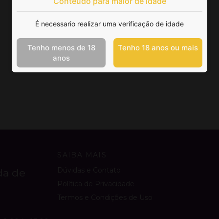
Conteúdo para maior de idade
É necessario realizar uma verificação de idade
Tenho menos de 18
Tenho 18 anos ou mais
anos
SAIBA MAIS
Dúvidas e Contato
da de
Política de Privacidade
Termos e Condições de Uso