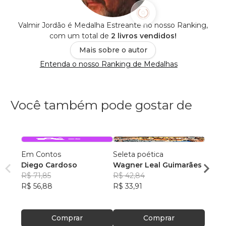
Valmir Jordão é Medalha Estreante no nosso Ranking,
com um total de
2 livros vendidos!
Mais sobre o autor
Entenda o nosso Ranking de Medalhas
Você também pode gostar de
Em Contos
Seleta poética
O que
Diego Cardoso
Wagner Leal Guimarães
enten
R$ 71,85
R$ 42,84
ainda 
Carla
R$ 56,88
R$ 33,91
R$ 57
R$ 45
Comprar
Comprar