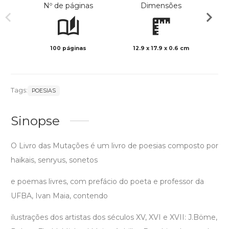
Nº de páginas
Dimensões
100 páginas
12.9 x 17.9 x 0.6 cm
Preto 
Tags:
POESIAS
Sinopse
O Livro das Mutações é um livro de poesias composto por
haikais, senryus, sonetos
e poemas livres, com prefácio do poeta e professor da
UFBA, Ivan Maia, contendo
ilustrações dos artistas dos séculos XV, XVI e XVII: J.Böme,