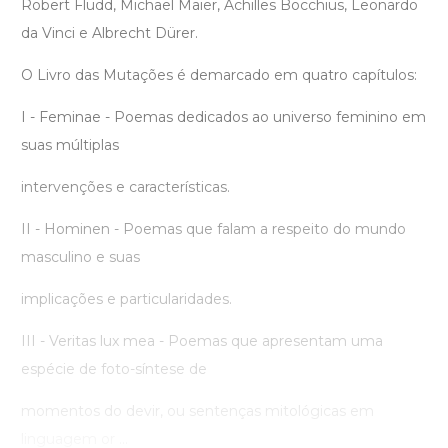
Robert Fludd, Michael Maier, Achilles Bocchius, Leonardo
da Vinci e Albrecht Dürer.
O Livro das Mutações é demarcado em quatro capítulos:
I - Feminae - Poemas dedicados ao universo feminino em
suas múltiplas
intervenções e características.
II - Hominen - Poemas que falam a respeito do mundo
masculino e suas
implicações e particularidades.
III - Veritas lux mea - Poemas que apresentam uma
espécie de foto-síntese de
momentos do devir, ou sentenças mitológicas em
linguagem or ...