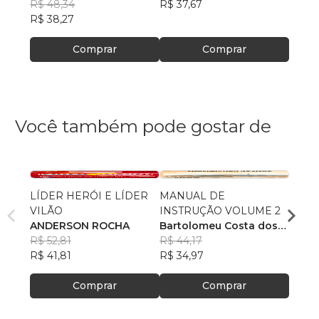
OLIVEIRA
R$ 48,34
R$ 37,67
R$ 34
R$ 38,27
Comprar
Comprar
Você também pode gostar de
LÍDER HERÓI E LÍDER
MANUAL DE
Os 10
VILÃO
INSTRUÇÃO VOLUME 2
Israel
ANDERSON ROCHA
Bartolomeu Costa dos
R$ 50
R$ 52,81
Santos
R$ 44,17
R$ 40
R$ 41,81
R$ 34,97
Comprar
Comprar