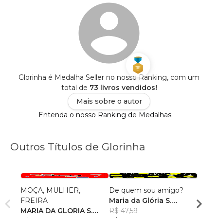
Glorinha é Medalha Seller no nosso Ranking, com um
total de
73 livros vendidos!
Mais sobre o autor
Entenda o nosso Ranking de Medalhas
Outros Títulos de Glorinha
MOÇA, MULHER,
De quem sou amigo?
Por q
FREIRA
Maria da Glória S.
Maria
MARIA DA GLORIA S.
Oliveira
R$ 47,59
Olivei
R$ 43