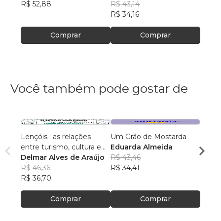
R$ 52,88
Práticas Pedagógicas
Cunha dos Santos
R$ 43,14
Carva
R$ 42
R$ 34,16
R$ 33
Comprar
Comprar
Você também pode gostar de
Lençóis : as relações
Um Grão de Mostarda
Inteli
entre turismo, cultura e
Eduarda Almeida
Aulas 
ambiente
Delmar Alves de Araújo
R$ 43,46
PhD(c
R$ 46,36
R$ 34,41
R$ 63
R$ 36,70
R$ 50
Comprar
Comprar