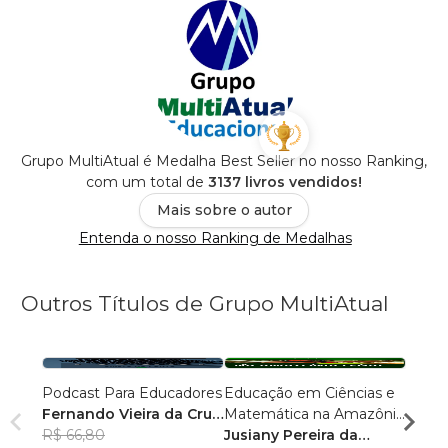
Grupo MultiAtual é Medalha Best Seller no nosso Ranking,
com um total de
3137 livros vendidos!
Mais sobre o autor
Entenda o nosso Ranking de Medalhas
Outros Títulos de Grupo MultiAtual
Podcast Para Educadores
Educação em Ciências e
Linguí
Fernando Vieira da Cruz
Matemática na Amazônia
Cultu
(Fernandinho Cruz)
R$ 66,80
Legal: Pesquisas e
Jusiany Pereira da
Histór
Érica