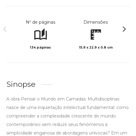
Nº de páginas
Dimensões
134 páginas
15.9 x 22.9 x 0.8 cm
Preto 
Sinopse
A obra Pensar o Mundo em Camadas: Multidisciplinas
nasce de uma inquietação intelectual fundamental: como
compreender a complexidade crescente do mundo
contemporâneo sem reduzir seus fenômenos à
simplicidade enganosa de abordagens unívocas? Em um