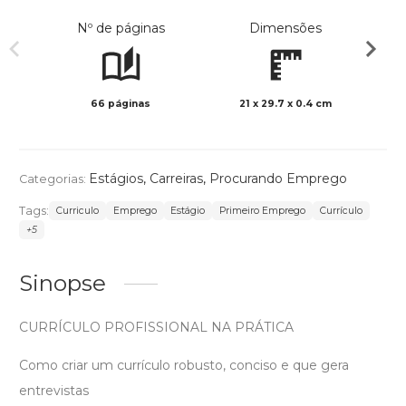
Nº de páginas
Dimensões
66 páginas
21 x 29.7 x 0.4 cm
Preto 
Estágios
,
Carreiras
,
Procurando Emprego
Categorias:
Tags:
Curriculo
Emprego
Estágio
Primeiro Emprego
Currículo
+5
Sinopse
CURRÍCULO PROFISSIONAL NA PRÁTICA
Como criar um currículo robusto, conciso e que gera
entrevistas