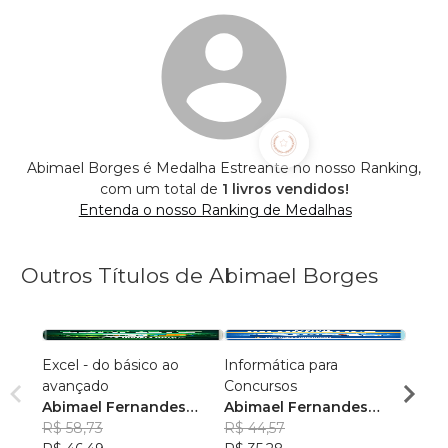
Abimael Borges é Medalha Estreante no nosso Ranking,
com um total de
1 livros vendidos!
Entenda o nosso Ranking de Medalhas
Outros Títulos de Abimael Borges
Excel - do básico ao
Informática para
Os di
avançado
Concursos
Abim
Abimael Fernandes
Abimael Fernandes
Borg
R$ 39
Borges
R$ 58,73
Borges
R$ 44,57
R$ 31,