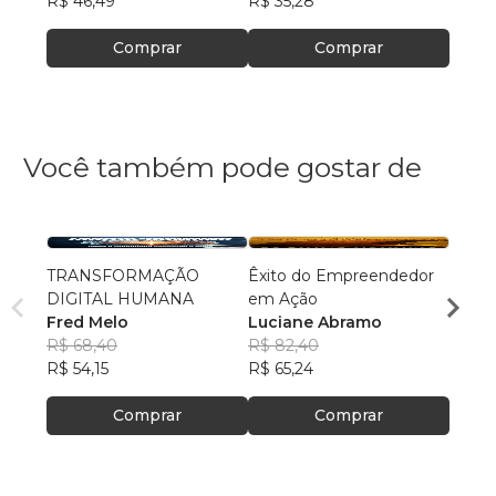
R$ 46,49
R$ 35,28
Comprar
Comprar
Você também pode gostar de
TRANSFORMAÇÃO
Êxito do Empreendedor
Jornad
DIGITAL HUMANA
em Ação
Sandr
Fred Melo
Luciane Abramo
R$ 65
R$ 68,40
R$ 82,40
R$ 51,
R$ 54,15
R$ 65,24
Comprar
Comprar