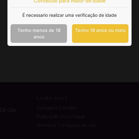
Conteúdo para maior de idade
É necessario realizar uma verificação de idade
Tenho menos de 18
Tenho 18 anos ou mais
anos
SAIBA MAIS
Dúvidas e Contato
da de
Política de Privacidade
Termos e Condições de Uso