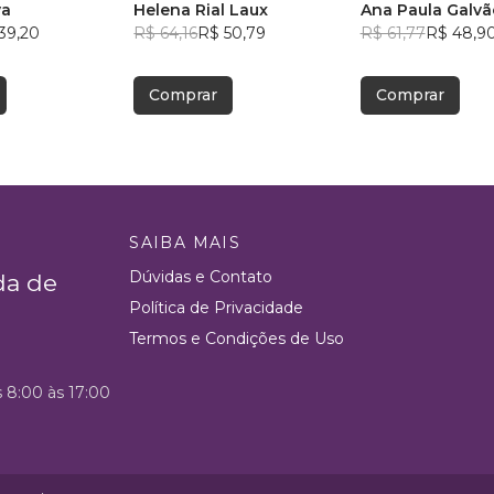
va
Helena Rial Laux
Ana Paula Galvã
39,20
R$ 64,16
R$ 50,79
Oliveira
R$ 61,77
R$ 48,9
Comprar
Comprar
SAIBA MAIS
Dúvidas e Contato
da de
Política de Privacidade
Termos e Condições de Uso
s 8:00 às 17:00