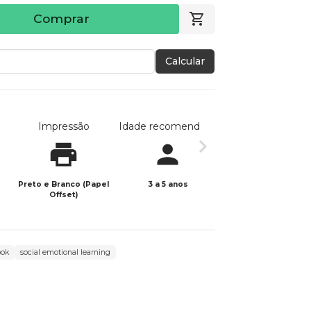
Comprar
Calcular
Impressão
Idade recomendada
Data de publicaç
Preto e Branco (Papel
3 a 5 anos
13/02/2026
Offset)
ook
social emotional learning