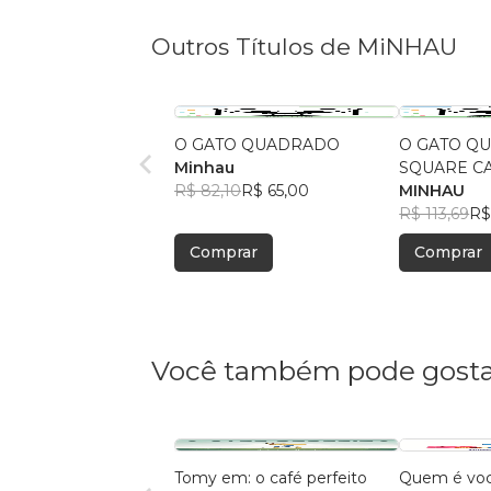
Outros Títulos de MiNHAU
O GATO QUADRADO
O GATO QU
Minhau
SQUARE C
R$ 82,10
R$ 65,00
MINHAU
R$ 113,69
R$
Comprar
Comprar
Você também pode gosta
Tomy em: o café perfeito
Quem é vo