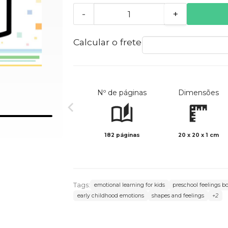
-
+
Calcular o frete
Nº de páginas
Dimensões
182 páginas
20 x 20 x 1 cm
Tags:
emotional learning for kids
preschool feelings b
early childhood emotions
shapes and feelings
+2