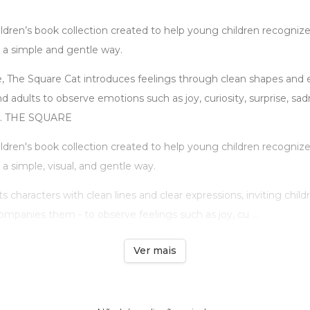
ildren’s book collection created to help young children recognize
 a simple and gentle way.
me, The Square Cat introduces feelings through clean shapes and 
and adults to observe emotions such as joy, curiosity, surprise, s
t. THE SQUARE
ildren's book collection created to help young children recognize
a simple, visual, and gentle way.
 characters with clean lines and clear expressions, inviting child
mpanies them - to observe feelings such as joy, cu ...
Ver mais