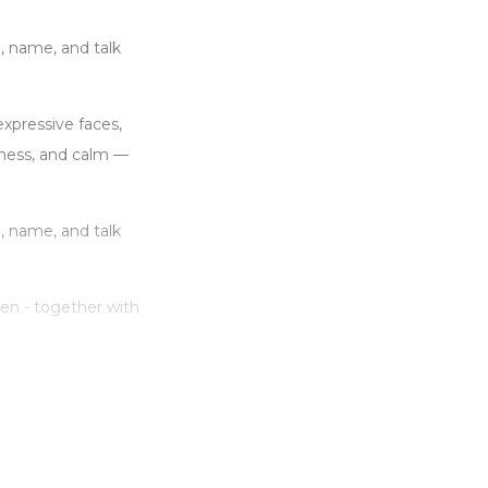
, name, and talk
expressive faces,
adness, and calm —
, name, and talk
ren - together with