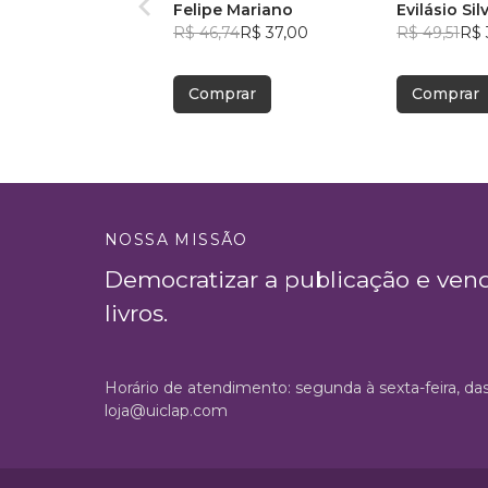
Felipe Mariano
Evilásio Sil
R$ 46,74
R$ 37,00
R$ 49,51
R$ 
Comprar
Comprar
NOSSA MISSÃO
Democratizar a publicação e ven
livros.
Horário de atendimento: segunda à sexta-feira, da
loja@uiclap.com