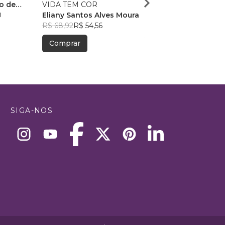
o de
VIDA TEM COR
Educação Infantil no r
0
Eliany Santos Alves Moura
da natureza
Claudia Mondadori d
R$ 68,92
R$ 54,56
Santos
R$ 95,87
, +2
R$ 75,90
Comprar
Comprar
SIGA-NOS