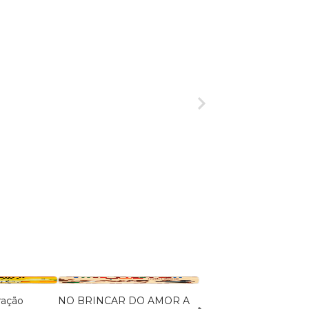
ração
NO BRINCAR DO AMOR A
Terra, Água, Fogo e Ar: