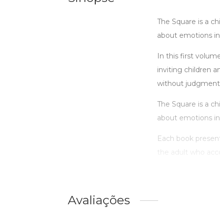
The Square is a ch
about emotions in
In this first volu
inviting children 
without judgmen
The Square is a ch
about emotions in 
Each book presents
the adult who acco
Avaliações