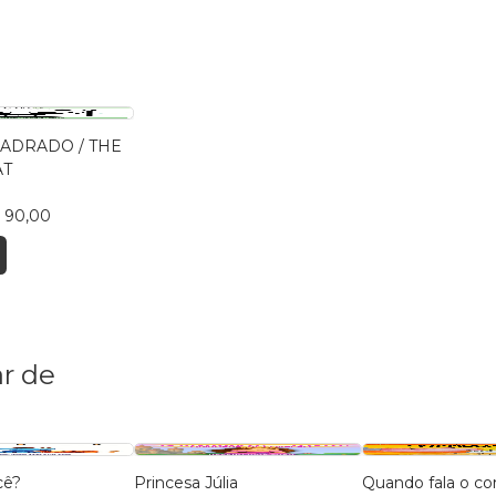
ADRADO / THE
AT
 90,00
r de
cê?
Princesa Júlia
Quando fala o co