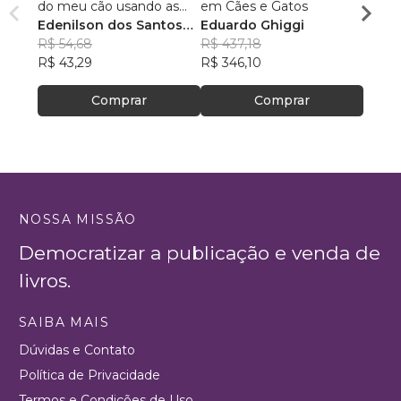
do meu cão usando as
em Cães e Gatos
Flávi
plantas medicinais
Edenilson dos Santos
Eduardo Ghiggi
R$ 11
Niculau
R$ 54,68
R$ 437,18
R$ 87
R$ 43,29
R$ 346,10
Comprar
Comprar
NOSSA MISSÃO
Democratizar a publicação e venda de
livros.
SAIBA MAIS
Dúvidas e Contato
Política de Privacidade
Termos e Condições de Uso