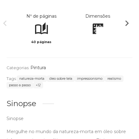
Nº de páginas
Dimensões
40 páginas
Col
Pintura
Categorias:
Tags:
natureza-morta
óleo sobre tela
impressionismo
realismo
passo a passo
+12
Sinopse
Sinopse
Mergulhe no mundo da natureza-morta em óleo sobre