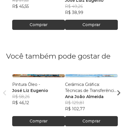
R$ 57,53
José Luiz Eugenio
R$ 41
R$ 45,55
R$ 49,26
R$ 32
R$ 38,99
Comprar
Comprar
Você também pode gostar de
Pintura Óleo -
Cerâmica Gráfica:
JOAN
José Liz Eugenio
Técnicas de Transferência
Marga
R$ 58,26
de Imagem
Ana João Almeida
R$ 75
R$ 46,12
R$ 129,81
R$ 59
R$ 102,77
Comprar
Comprar