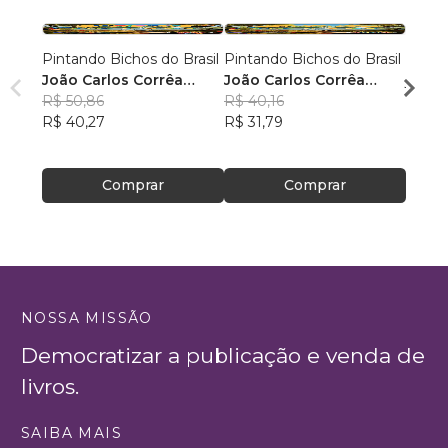
Pintando Bichos do Brasil
Pintando Bichos do Brasil
Ajude
João Carlos Corrêa
João Carlos Corrêa
jardim
Caminha
R$ 50,86
Caminha
R$ 40,16
Karin
R$ 40,27
R$ 31,79
Cast
R$ 47
R$ 37
Comprar
Comprar
NOSSA MISSÃO
Democratizar a publicação e venda de
livros.
SAIBA MAIS