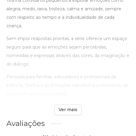
Tininha convida os pequenos a explorar emoções como
alegria, medo, raiva, tristeza, calma e amizade, sempre
com respeito ao tempo e à individualidade de cada
criança.
Sem impor respostas prontas, a série oferece um espaço
seguro para que as emoções sejam percebidas,
nomeadas e expressas através das cores, da imaginação e
do diálogo.
Pensada para famílias, educadores e profissionais da
infância, Tininha e as Emoções transforma o momento de
colorir em uma oportunidad ...
Ver mais
Avaliações