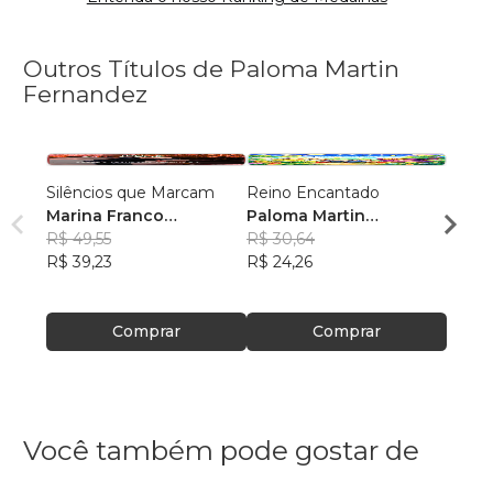
Outros Títulos de Paloma Martin
Fernandez
Silêncios que Marcam
Reino Encantado
Little
Marina Franco
Paloma Martin
Palom
Fernandez
R$ 49,55
Fernandez
R$ 30,64
Fern
R$ 30
R$ 39,23
R$ 24,26
R$ 23
Comprar
Comprar
Você também pode gostar de