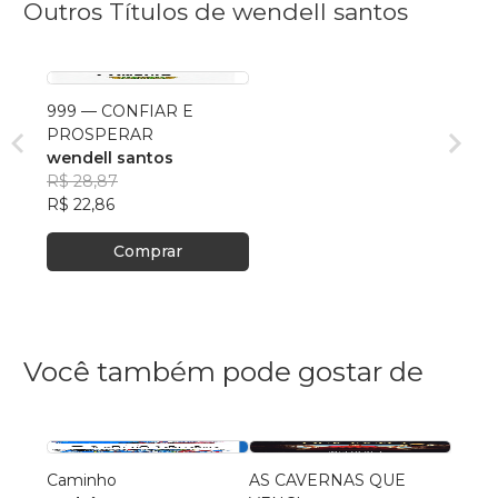
Outros Títulos de wendell santos
999 — CONFIAR E
PROSPERAR
wendell santos
R$ 28,87
R$ 22,86
Comprar
Você também pode gostar de
Caminho
AS CAVERNAS QUE
Queri