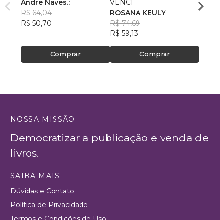
André Naves.:
VENCI
Chris
R$ 64,04
ROSANA KEULY
R$ 51
R$ 50,70
R$ 74,69
R$ 40
R$ 59,13
Comprar
Comprar
NOSSA MISSÃO
Democratizar a publicação e venda de
livros.
SAIBA MAIS
Dúvidas e Contato
Política de Privacidade
Termos e Condições de Uso