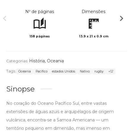
Nº de páginas
Dimensões
158 páginas
13.9 x 21 x 0.9 cm
Preto 
História
,
Oceania
Categorias:
Tags:
Oceania
Pacífico
estados Unidos
Nativo
rugby
+12
Sinopse
No coração do Oceano Pacífico Sul, entre vastas
extensões de águas azuis e arquipélagos de origem
vulcânica, encontra-se a Samoa Americana — um
território pequeno em dimensão, mas imenso em