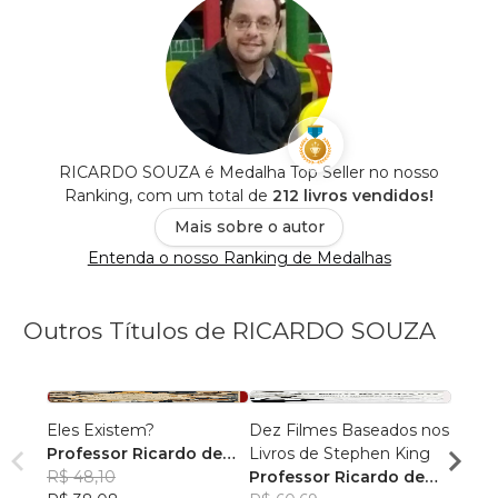
RICARDO SOUZA é Medalha Top Seller no nosso
Ranking, com um total de
212 livros vendidos!
Mais sobre o autor
Entenda o nosso Ranking de Medalhas
Outros Títulos de RICARDO SOUZA
Eles Existem?
Dez Filmes Baseados nos
1994
Professor Ricardo de
Livros de Stephen King
Profe
Souza
R$ 48,10
Professor Ricardo de
Souz
R$ 47