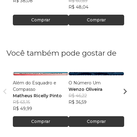
R$ 38,08
Souza
R$ 60,69
R$ 37
R$ 48,04
Comprar
Comprar
Você também pode gostar de
Além do Esquadro e
O Número Um
A Hist
Compasso
Wenzo Oliveira
Volu
Matheus Ricelly Pinto
R$ 46,22
Alber
R$ 63,15
R$ 36,59
R$ 10
R$ 49,99
R$ 80
Comprar
Comprar