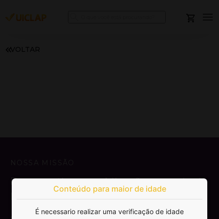
VOLTAR
NOSSA MISSÃO
Democratizar a publicação e venda de
Conteúdo para maior de idade
livros.
É necessario realizar uma verificação de idade
SAIBA MAIS