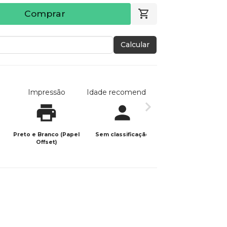
Comprar
Calcular
Impressão
Idade recomendada
Data de publicaç
Preto e Branco (Papel
Sem classificação
11/02/2026
Offset)