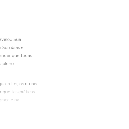
revelou Sua
Em Sombras e
eender que todas
u pleno
l a Lei, os rituais
 que tais práticas
graça e na