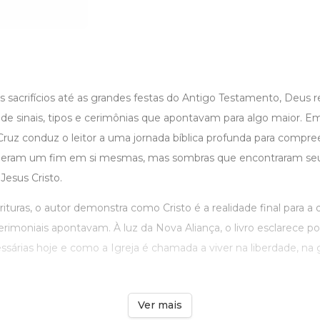
 sacrifícios até as grandes festas do Antigo Testamento, Deus 
de sinais, tipos e cerimônias que apontavam para algo maior. 
Cruz conduz o leitor a uma jornada bíblica profunda para compr
ão eram um fim em si mesmas, mas sombras que encontraram se
esus Cristo.
turas, o autor demonstra como Cristo é a realidade final para a qua
rimoniais apontavam. À luz da Nova Aliança, o livro esclarece por
sárias hoje e como a Igreja é chamada a viver na liberdade, na 
Ver mais