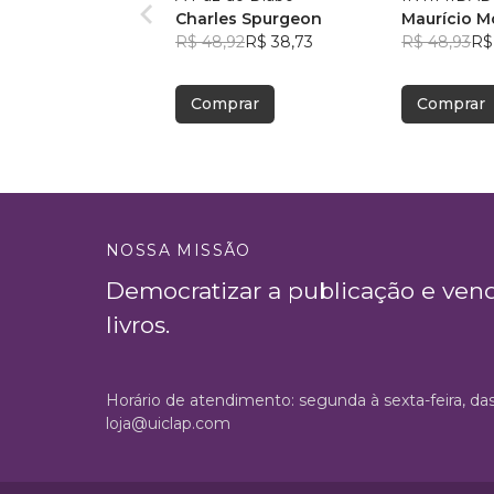
Charles Spurgeon
Maurício 
R$ 48,92
R$ 38,73
R$ 48,93
R$
Comprar
Comprar
NOSSA MISSÃO
Democratizar a publicação e ven
livros.
Horário de atendimento: segunda à sexta-feira, da
loja@uiclap.com