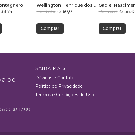
Montagnero
Wellington Henrique dos
Gadiel Nascime
 38,74
Santos
R$ 75,80
R$ 60,01
R$ 73,84
R$ 58,4
Comprar
Comprar
SAIBA MAIS
Dúvidas e Contato
da de
Política de Privacidade
Termos e Condições de Uso
s 8:00 às 17:00