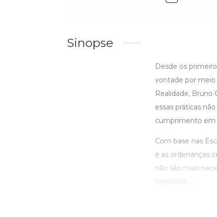
Sinopse
Desde os primeiros
vontade por meio 
Realidade, Bruno 
essas práticas n
cumprimento em J
Com base nas Escri
e as ordenanças ce
não são mais neces
plenitude ...