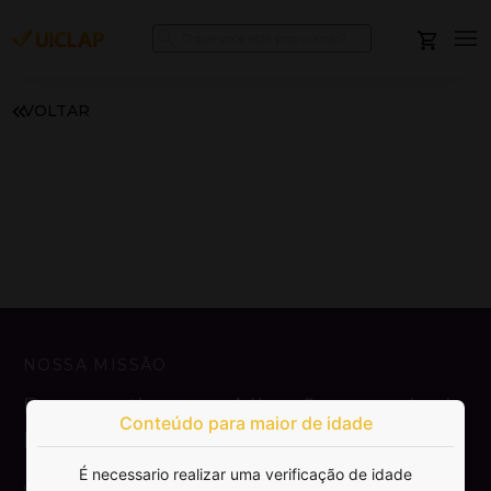
VOLTAR
NOSSA MISSÃO
Democratizar a publicação e venda de
Conteúdo para maior de idade
livros.
É necessario realizar uma verificação de idade
SAIBA MAIS