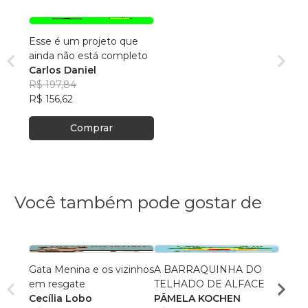
Esse é um projeto que
ainda não está completo
Carlos Daniel
R$ 197,84
R$ 156,62
Comprar
Você também pode gostar de
Gata Menina e os vizinhos
A BARRAQUINHA DO
Vice-
em resgate
TELHADO DE ALFACE
Ever
Cecília Lobo
PÂMELA KOCHEN
R$ 68