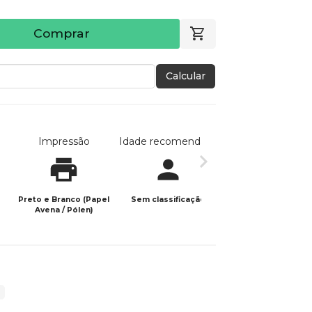
Comprar
Calcular
Impressão
Idade recomendada
Data de publicaç
Preto e Branco (Papel
Sem classificação
11/02/2026
Avena / Pólen)