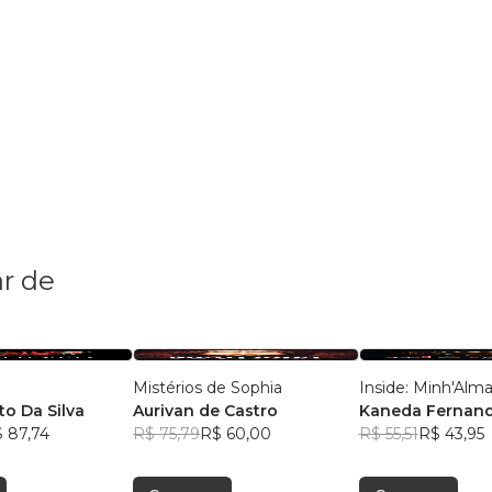
r de
Mistérios de Sophia
Inside: Minh'Alm
to Da Silva
Aurivan de Castro
Kaneda Fernan
 87,74
R$ 75,79
R$ 60,00
R$ 55,51
R$ 43,95