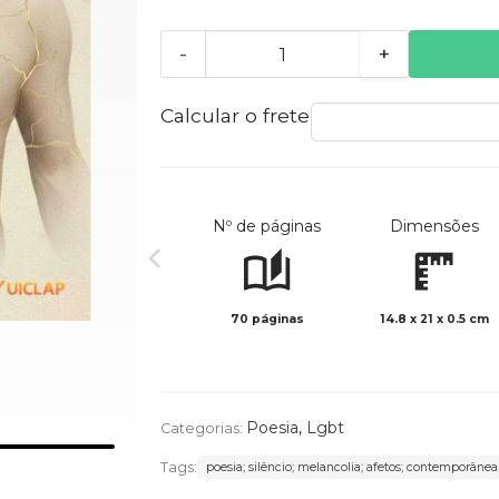
-
+
Calcular o frete
Nº de páginas
Dimensões
70 páginas
14.8 x 21 x 0.5 cm
Poesia
,
Lgbt
Categorias:
Tags:
poesia; silêncio; melancolia; afetos; contemporânea