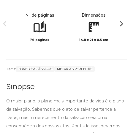
Nº de páginas
Dimensões
76 páginas
14.8 x 21 x 0.5 cm
Preto 
Tags:
SONETOS CLÁSSICOS
MÉTRICAS PERFEITAS
Sinopse
O maior plano, o plano mais importante da vida é o plano
da salvação. Sabemos que o ato de salvar pertence a
Deus, mas o merecimento da salvação será uma
consequência dos nossos atos. Por tudo isso, devemos