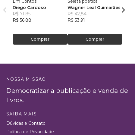
Em Contos
Seleta poética
O que
Diego Cardoso
Wagner Leal Guimarães
enten
R$ 71,85
R$ 42,84
ainda 
Carla
R$ 56,88
R$ 33,91
R$ 57
R$ 45
Comprar
Comprar
NOSSA MISSÃO
Democratizar a publicação e venda de
livros.
SAIBA MAIS
Dúvidas e Contato
Política de Privacidade