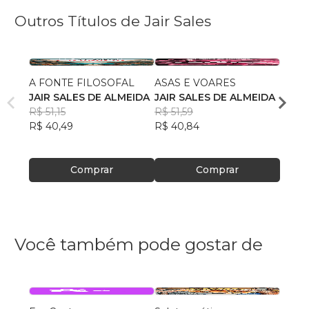
Outros Títulos de Jair Sales
A FONTE FILOSOFAL
ASAS E VOARES
CART
JAIR SALES DE ALMEIDA
JAIR SALES DE ALMEIDA
ÓDIO
R$ 51,15
R$ 51,59
JAIR 
R$ 40,49
R$ 40,84
R$ 52
R$ 41
Comprar
Comprar
Você também pode gostar de