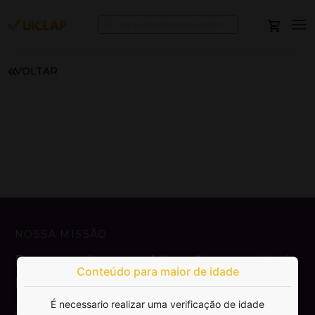
VOLTAR
NOSSA MISSÃO
Democratizar a publicação e venda de
Conteúdo para maior de idade
livros.
É necessario realizar uma verificação de idade
SAIBA MAIS