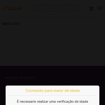
VOLTAR
NOSSA MISSÃO
Democratizar a publicação e venda de
Conteúdo para maior de idade
livros.
É necessario realizar uma verificação de idade
SAIBA MAIS