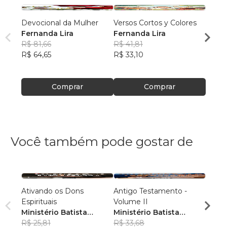
Devocional da Mulher
Versos Cortos y Colores
Little
Fernanda Lira
Fernanda Lira
Ferna
R$ 81,66
R$ 41,81
R$ 41
R$ 64,65
R$ 33,10
R$ 33
Comprar
Comprar
Você também pode gostar de
Ativando os Dons
Antigo Testamento -
Antig
Espirituais
Volume II
Volum
Ministério Batista
Ministério Batista
Minis
Ebenézer
R$ 25,81
Ebenézer
R$ 33,68
Eben
R$ 31