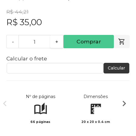
R$ 44,21
R$ 35,00
-
+
Comprar
Calcular o frete
Calcular
Nº de páginas
Dimensões
66 páginas
20 x 20 x 0.4 cm
Preto 