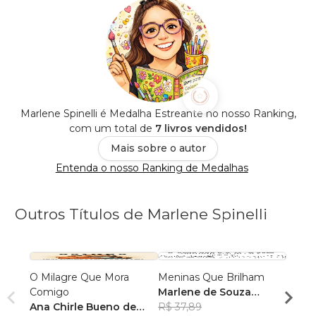
Marlene Spinelli é Medalha Estreante no nosso Ranking,
com um total de
7 livros vendidos!
Mais sobre o autor
Entenda o nosso Ranking de Medalhas
Outros Títulos de Marlene Spinelli
O Milagre Que Mora
Meninas Que Brilham
Memó
Comigo
Marlene de Souza
Sem 
Ana Chirle Bueno de
Spinelli
R$ 37,89
Ana C