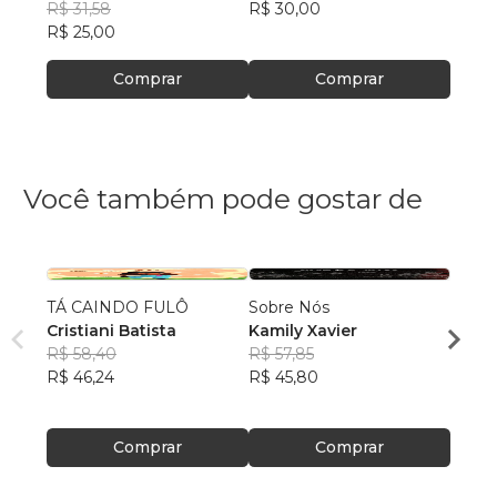
Souza
R$ 31,58
R$ 30,00
Souz
R$ 34,
R$ 25,00
R$ 27
Comprar
Comprar
Você também pode gostar de
TÁ CAINDO FULÔ
Sobre Nós
Qualq
Cristiani Batista
Kamily Xavier
Kimbe
R$ 58,40
R$ 57,85
Bong
R$ 51
R$ 46,24
R$ 45,80
R$ 40
Comprar
Comprar