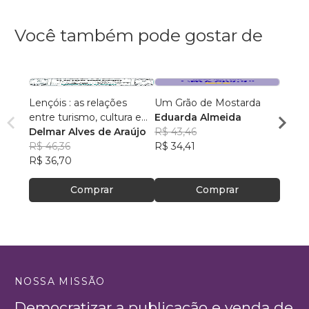
Você também pode gostar de
Lençóis : as relações
Um Grão de Mostarda
Inteli
entre turismo, cultura e
Eduarda Almeida
Aulas 
ambiente
Delmar Alves de Araújo
R$ 43,46
PhD(c
R$ 46,36
R$ 34,41
R$ 63
R$ 36,70
R$ 50
Comprar
Comprar
NOSSA MISSÃO
Democratizar a publicação e venda de