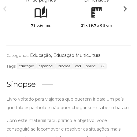
Nº de páginas
Dimensões
72 páginas
21 x 29.7 x 0.5 cm
Preto 
Educação
,
Educação Multicultural
Categorias:
Tags:
educação
espanhol
idiomas
ead
online
+2
Sinopse
Livro voltado para viajantes que querem ir para um país
que fala espanhola e não quer chegar sem saber o básico.
Com este material fácil, prático e objetivo, você
conseguirá se locomover e resolver as situações mais