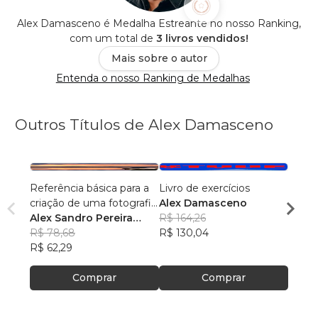
Alex Damasceno é Medalha Estreante no nosso Ranking,
com um total de
3 livros vendidos!
Mais sobre o autor
Entenda o nosso Ranking de Medalhas
Outros Títulos de Alex Damasceno
Referência básica para a
Livro de exercícios
criação de uma fotografia
Alex Damasceno
Alex
impactante
Alex Sandro Pereira
R$ 164,26
R$ 93
Damasceno
R$ 78,68
R$ 130,04
R$ 73
R$ 62,29
Comprar
Comprar