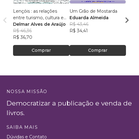
Lençóis : as relações
Um Grão de Mostarda
Inteli
entre turismo, cultura e
Eduarda Almeida
Aulas 
ambiente
Delmar Alves de Araújo
R$ 43,46
PhD(c
R$ 46,36
R$ 34,41
R$ 63
R$ 36,70
R$ 50
Comprar
Comprar
NOSSA MISSÃO
Democratizar a publicação e venda de
livros.
SAIBA MAIS
Dúvidas e Contato