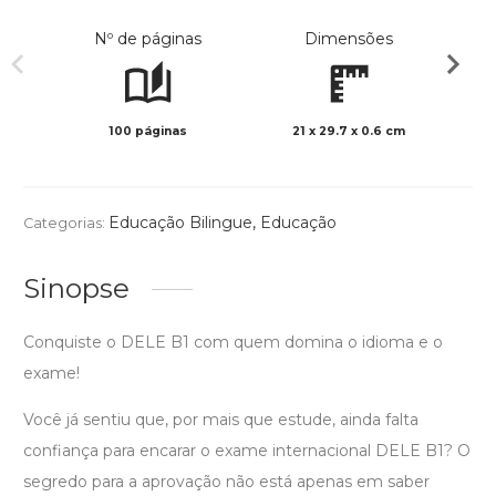
Nº de páginas
Dimensões
100 páginas
21 x 29.7 x 0.6 cm
Preto 
Educação Bilingue
,
Educação
Categorias:
Sinopse
Conquiste o DELE B1 com quem domina o idioma e o
exame!
Você já sentiu que, por mais que estude, ainda falta
confiança para encarar o exame internacional DELE B1? O
segredo para a aprovação não está apenas em saber