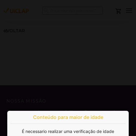
VOLTAR
NOSSA MISSÃO
Democratizar a publicação e venda de
Conteúdo para maior de idade
livros.
É necessario realizar uma verificação de idade
SAIBA MAIS