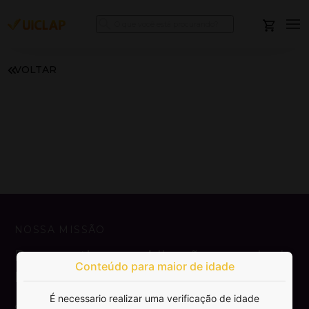
VOLTAR
NOSSA MISSÃO
Democratizar a publicação e venda de
Conteúdo para maior de idade
livros.
É necessario realizar uma verificação de idade
SAIBA MAIS