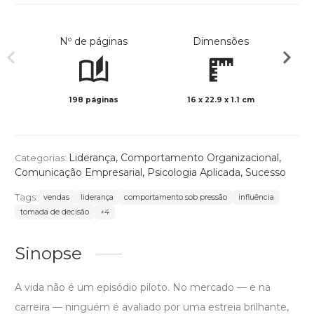
Nº de páginas
Dimensões
198 páginas
16 x 22.9 x 1.1 cm
Preto 
Liderança
,
Comportamento Organizacional
,
Categorias:
Comunicação Empresarial
,
Psicologia Aplicada
,
Sucesso
Tags:
vendas
liderança
comportamento sob pressão
influência
tomada de decisão
+4
Sinopse
A vida não é um episódio piloto. No mercado — e na
carreira — ninguém é avaliado por uma estreia brilhante,