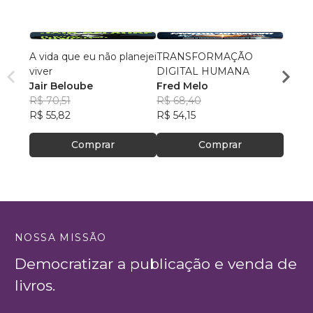
A vida que eu não planejei
TRANSFORMAÇÃO
Mestr
viver
DIGITAL HUMANA
Si. D
Jair Beloube
Fred Melo
Vol.01
Eliza
R$ 70,51
R$ 68,40
R$ 14
R$ 55,82
R$ 54,15
R$ 111
Comprar
Comprar
NOSSA MISSÃO
Democratizar a publicação e venda de
livros.