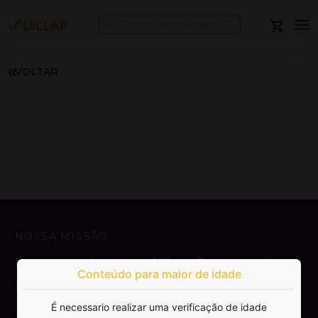
VOLTAR
NOSSA MISSÃO
Democratizar a publicação e venda de
Conteúdo para maior de idade
livros.
É necessario realizar uma verificação de idade
SAIBA MAIS