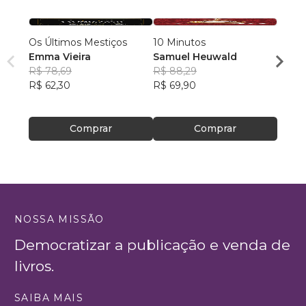
Os Últimos Mestiços
10 Minutos
LA CI
Emma Vieira
Samuel Heuwald
Laris
R$ 78,69
R$ 88,29
R$ 48
R$ 62,30
R$ 69,90
R$ 38
Comprar
Comprar
NOSSA MISSÃO
Democratizar a publicação e venda de
livros.
SAIBA MAIS