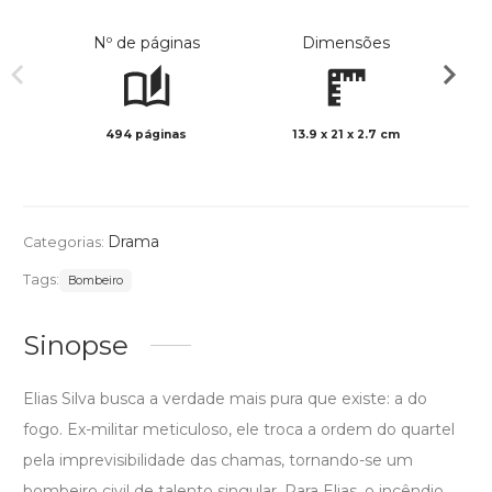
Nº de páginas
Dimensões
494 páginas
13.9 x 21 x 2.7 cm
Preto 
Drama
Categorias:
Tags:
Bombeiro
Sinopse
Elias Silva busca a verdade mais pura que existe: a do
fogo. Ex-militar meticuloso, ele troca a ordem do quartel
pela imprevisibilidade das chamas, tornando-se um
bombeiro civil de talento singular. Para Elias, o incêndio