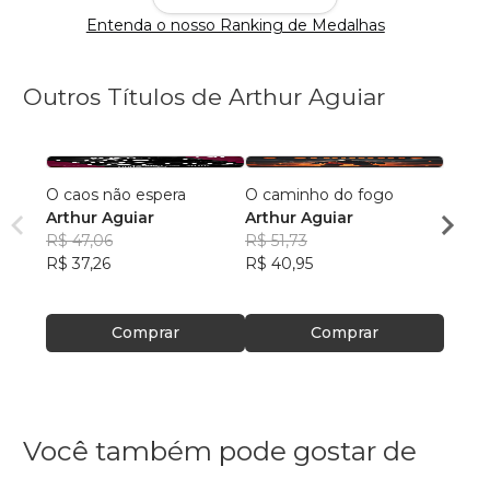
Entenda o nosso Ranking de Medalhas
Outros Títulos de Arthur Aguiar
O caos não espera
O caminho do fogo
Entre 
Arthur Aguiar
Arthur Aguiar
Arthu
R$ 47,06
R$ 51,73
R$ 36
R$ 37,26
R$ 40,95
R$ 29
Comprar
Comprar
Você também pode gostar de