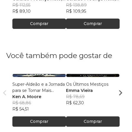
+5
R$ 112,55
+3
R$ 138,89
+3
R$ 83
R$ 89,10
R$ 109,95
R$ 66,
Comprar
Comprar
Você também pode gostar de
Super-Aldeão e a Jornada
Os Últimos Mestiços
Liga d
para se Tornar Mais
Emma Vieira
Parqu
Interessante!
Ken A. Moore
R$ 78,69
Rumo
Danie
R$ 68,86
R$ 62,30
R$ 16
R$ 54,51
R$ 13
Comprar
Comprar