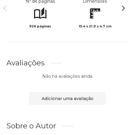
Nº de páginas
Dimensões
926 páginas
15.4 x 21.9 x 4.7 cm
Preto 
Avaliações
Não há avaliações ainda.
Adicionar uma avaliação
Sobre o Autor