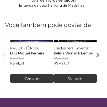
total de
1 livros vendidos!
Entenda o nosso Ranking de Medalhas
Você também pode gostar de
PREEXISTÊNCIA
Criados para Governar
A Sen
Luiz Miguel Ferreira
Zelma Verneck Lemos
Samue
R$ 77,53
R$ 61,90
Chies
R$ 94
R$ 61,38
R$ 49,00
R$ 75
Comprar
Comprar