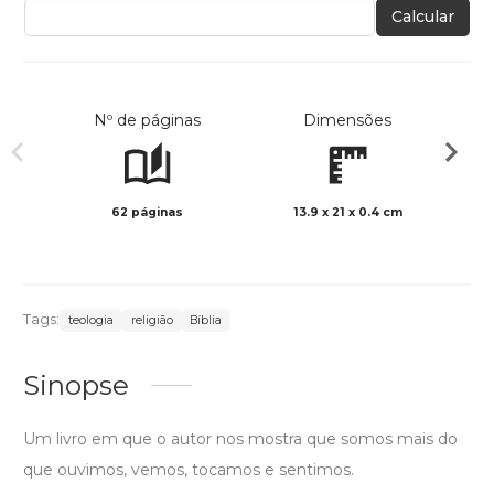
Calcular
Nº de páginas
Dimensões
62 páginas
13.9 x 21 x 0.4 cm
Preto 
Tags:
teologia
religião
Bíblia
Sinopse
Um livro em que o autor nos mostra que somos mais do
que ouvimos, vemos, tocamos e sentimos.