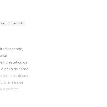
ne cruz
donizela
terária tende,
ionar
balho estético da
e é definida como
abalho estético e
vro, analisa-se
sua poética,