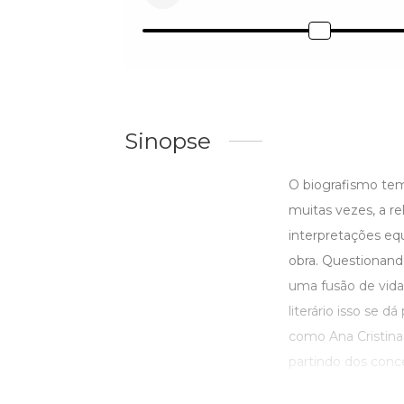
Sinopse
O biografismo tem 
muitas vezes, a re
interpretações equ
obra. Questionand
uma fusão de vida
literário isso se d
como Ana Cristina 
partindo dos concei