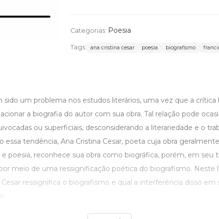
Poesia
Categorias:
Tags:
ana cristina cesar
poesia
biografismo
franci
sido um problema nos estudos literários, uma vez que a crítica li
lacionar a biografia do autor com sua obra. Tal relação pode ocas
ivocadas ou superficiais, desconsiderando a literariedade e o tra
o essa tendência, Ana Cristina Cesar, poeta cuja obra geralment
 e poesia, reconhece sua obra como biográfica, porém, em seu tr
á por meio de uma ressignificação poética do biografismo. Neste li
Cesar ressignifica o biografismo e qual a interferência disso em 
 ...