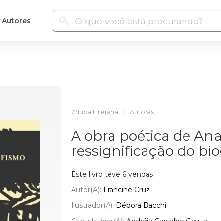
Autores
Crítica Literária
Autoras
A obra poética de Ana 
ressignificação do bi
Este livro teve 6 vendas
Autor(a):
Francine Cruz
Ilustrador(a):
Débora Bacchi
Contribuidor(a):
Andréia Carvalho Gavita