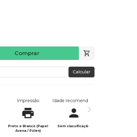
Comprar
Calcular
Impressão
Idade recomendada
Data de publicaç
Preto e Branco (Papel
Sem classificação
25/01/2022
Avena / Pólen)