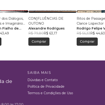
r dos Diálogos,
CON]FLUÊNCIAS DE
Ritos de Passa
s e Imaginário
OUTONO
Clarice Lispector
e Teolinda Gersão
n Fialho de
Alexandre Rodrigues
Rodrigo Felipe 
43,49
R$ 79,80
R$ 63,17
R$ 56,33
R$ 44,60
Comprar
Comprar
SAIBA MAIS
Dúvidas e Contato
da de
Política de Privacidade
Termos e Condições de Uso
s 8:00 às 17:00