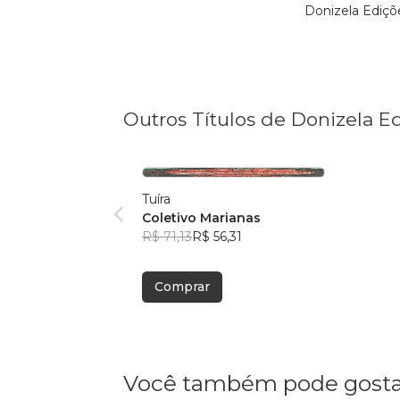
Donizela Ediçõ
Outros Títulos de Donizela E
Tuíra
Coletivo Marianas
R$ 71,13
R$ 56,31
Comprar
Você também pode gosta