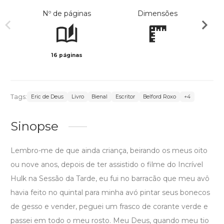
Nº de páginas
Dimensões
16 páginas
Col
Tags:
Eric de Deus
Livro
Bienal
Escritor
Belford Roxo
+4
Sinopse
Lembro-me de que ainda criança, beirando os meus oito
ou nove anos, depois de ter assistido o filme do Incrível
Hulk na Sessão da Tarde, eu fui no barracão que meu avô
havia feito no quintal para minha avó pintar seus bonecos
de gesso e vender, peguei um frasco de corante verde e
passei em todo o meu rosto. Meu Deus, quando meu tio