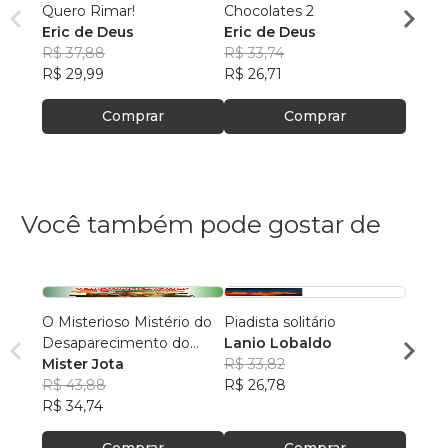
Quero Rimar!
Chocolates 2
Porco
Eric de Deus
Eric de Deus
Eric 
R$ 37,88
R$ 33,74
R$ 38
R$ 29,99
R$ 26,71
R$ 30
Comprar
Comprar
Você também pode gostar de
O Misterioso Mistério do
Piadista solitário
Minha
Desaparecimento do
Lanio Lobaldo
piada
Gato Aparecido
Mister Jota
R$ 33,82
Pedro
R$ 43,88
R$ 26,78
Silva
R$ 50
R$ 34,74
R$ 40